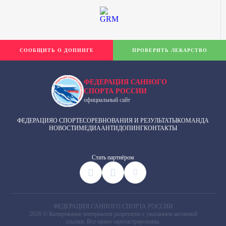
СООБЩИТЬ О ДОПИНГЕ
ПРОВЕРИТЬ ЛЕКАРСТВО
ФЕДЕРАЦИЯ САННОГО
СПОРТА РОССИИ
официальный сайт
ФЕДЕРАЦИЯ
О СПОРТЕ
СОРЕВНОВАНИЯ И РЕЗУЛЬТАТЫ
КОМАНДА
НОВОСТИ
МЕДИА
АНТИДОПИНГ
КОНТАКТЫ
Cтать партнёром
ФЕДЕРАЦИЯ САННОГО СПОРТА РОССИИ
2026 © Копирование материалов разрешено с указанием активной
ссылки. Все права зарегистрированы.