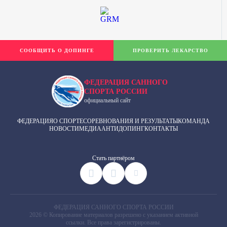
СООБЩИТЬ О ДОПИНГЕ
ПРОВЕРИТЬ ЛЕКАРСТВО
ФЕДЕРАЦИЯ САННОГО
СПОРТА РОССИИ
официальный сайт
ФЕДЕРАЦИЯ
О СПОРТЕ
СОРЕВНОВАНИЯ И РЕЗУЛЬТАТЫ
КОМАНДА
НОВОСТИ
МЕДИА
АНТИДОПИНГ
КОНТАКТЫ
Cтать партнёром
ФЕДЕРАЦИЯ САННОГО СПОРТА РОССИИ
2026 © Копирование материалов разрешено с указанием активной
ссылки. Все права зарегистрированы.