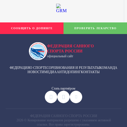
СООБЩИТЬ О ДОПИНГЕ
ПРОВЕРИТЬ ЛЕКАРСТВО
ФЕДЕРАЦИЯ САННОГО
СПОРТА РОССИИ
официальный сайт
ФЕДЕРАЦИЯ
О СПОРТЕ
СОРЕВНОВАНИЯ И РЕЗУЛЬТАТЫ
КОМАНДА
НОВОСТИ
МЕДИА
АНТИДОПИНГ
КОНТАКТЫ
Cтать партнёром
ФЕДЕРАЦИЯ САННОГО СПОРТА РОССИИ
2026 © Копирование материалов разрешено с указанием активной
ссылки. Все права зарегистрированы.