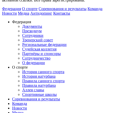
активной ссылки. Все права зарегистрированы.
Федерация
О спорте
Соревнования и результаты
Команда
Новости
Медиа
Антидопинг
Контакты
Федерация
Документы
Президиум
Сотрудники
Тренерский совет
Региональные федерации
Судейская коллегия
Партнёры и спонсоры
Сотрудничество
О федерации
О спорте
История санного спорта
История натурбана
Правила санного спорта
Правила натурбана
Аллея славы
Спортивные школы
Соревнования и результаты
Команда
Новости
Медиа