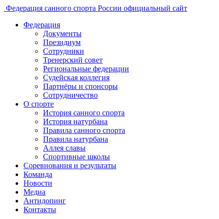
Федерация санного спорта России
официальный сайт
Федерация
Документы
Президиум
Сотрудники
Тренерский совет
Региональные федерации
Судейская коллегия
Партнёры и спонсоры
Сотрудничество
О спорте
История санного спорта
История натурбана
Правила санного спорта
Правила натурбана
Аллея славы
Спортивные школы
Соревнования и результаты
Команда
Новости
Медиа
Антидопинг
Контакты