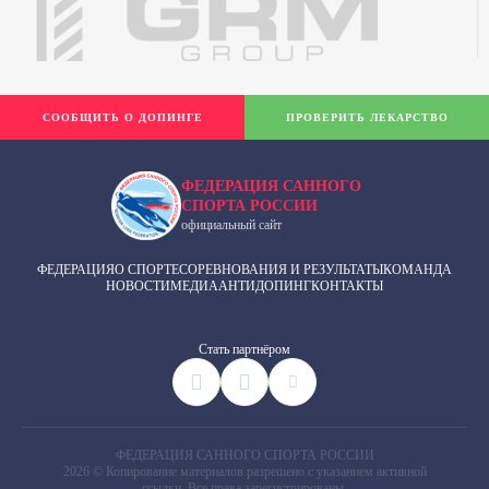
СООБЩИТЬ О ДОПИНГЕ
ПРОВЕРИТЬ ЛЕКАРСТВО
ФЕДЕРАЦИЯ САННОГО
СПОРТА РОССИИ
официальный сайт
ФЕДЕРАЦИЯ
О СПОРТЕ
СОРЕВНОВАНИЯ И РЕЗУЛЬТАТЫ
КОМАНДА
НОВОСТИ
МЕДИА
АНТИДОПИНГ
КОНТАКТЫ
Cтать партнёром
ФЕДЕРАЦИЯ САННОГО СПОРТА РОССИИ
2026 © Копирование материалов разрешено с указанием активной
ссылки. Все права зарегистрированы.