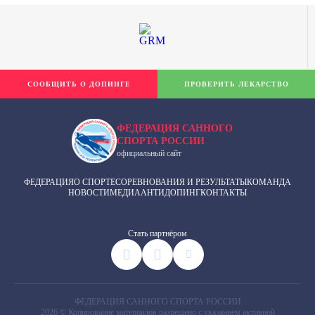
СООБЩИТЬ О ДОПИНГЕ
ПРОВЕРИТЬ ЛЕКАРСТВО
ФЕДЕРАЦИЯ САННОГО
СПОРТА РОССИИ
официальный сайт
ФЕДЕРАЦИЯ
О СПОРТЕ
СОРЕВНОВАНИЯ И РЕЗУЛЬТАТЫ
КОМАНДА
НОВОСТИ
МЕДИА
АНТИДОПИНГ
КОНТАКТЫ
Cтать партнёром
ФЕДЕРАЦИЯ САННОГО СПОРТА РОССИИ
2026 © Копирование материалов разрешено с указанием активной