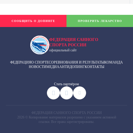
СООБЩИТЬ О ДОПИНГЕ
ПРОВЕРИТЬ ЛЕКАРСТВО
ФЕДЕРАЦИЯ САННОГО
СПОРТА РОССИИ
официальный сайт
ФЕДЕРАЦИЯ
О СПОРТЕ
СОРЕВНОВАНИЯ И РЕЗУЛЬТАТЫ
КОМАНДА
НОВОСТИ
МЕДИА
АНТИДОПИНГ
КОНТАКТЫ
Cтать партнёром
ФЕДЕРАЦИЯ САННОГО СПОРТА РОССИИ
2026 © Копирование материалов разрешено с указанием активной
ссылки. Все права зарегистрированы.