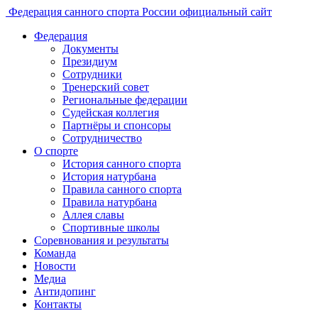
Федерация санного спорта России
официальный сайт
Федерация
Документы
Президиум
Сотрудники
Тренерский совет
Региональные федерации
Судейская коллегия
Партнёры и спонсоры
Сотрудничество
О спорте
История санного спорта
История натурбана
Правила санного спорта
Правила натурбана
Аллея славы
Спортивные школы
Соревнования и результаты
Команда
Новости
Медиа
Антидопинг
Контакты