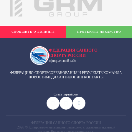
СООБЩИТЬ О ДОПИНГЕ
ПРОВЕРИТЬ ЛЕКАРСТВО
ФЕДЕРАЦИЯ САННОГО
СПОРТА РОССИИ
официальный сайт
ФЕДЕРАЦИЯ
О СПОРТЕ
СОРЕВНОВАНИЯ И РЕЗУЛЬТАТЫ
КОМАНДА
НОВОСТИ
МЕДИА
АНТИДОПИНГ
КОНТАКТЫ
Cтать партнёром
ФЕДЕРАЦИЯ САННОГО СПОРТА РОССИИ
2026 © Копирование материалов разрешено с указанием активной
ссылки. Все права зарегистрированы.