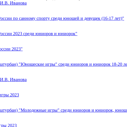
 И.В. Иванова
оссии по санному спорту среди юношей и девущек (16-17 лет)"
России 2023 среди юниоров и юниорок"
оссии 2023"
атурбан) "Юношеские игры" среди юниоров и юниорок 18-20 лет
 И.В. Иванова
игры 2023
натурбан) "Молодежные игры" среди юниоров и юниорок, юношей
гры 2023