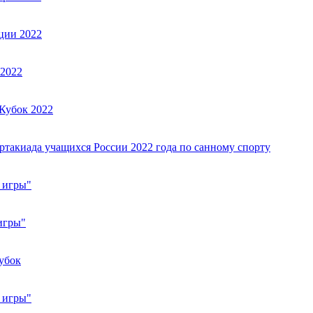
ции 2022
 2022
Кубок 2022
ртакиада учащихся России 2022 года по санному спорту
 игры"
игры"
убок
 игры"