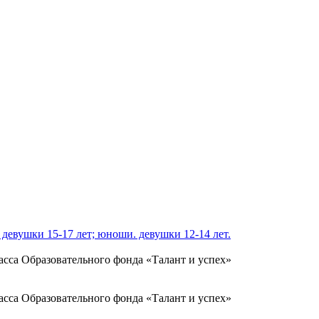
евушки 15-17 лет; юноши. девушки 12-14 лет.
асса Образовательного фонда «Талант и успех»
асса Образовательного фонда «Талант и успех»