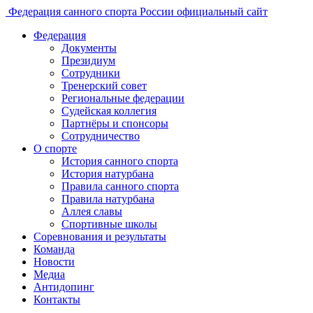
Федерация санного спорта России
официальный сайт
Федерация
Документы
Президиум
Сотрудники
Тренерский совет
Региональные федерации
Судейская коллегия
Партнёры и спонсоры
Сотрудничество
О спорте
История санного спорта
История натурбана
Правила санного спорта
Правила натурбана
Аллея славы
Спортивные школы
Соревнования и результаты
Команда
Новости
Медиа
Антидопинг
Контакты