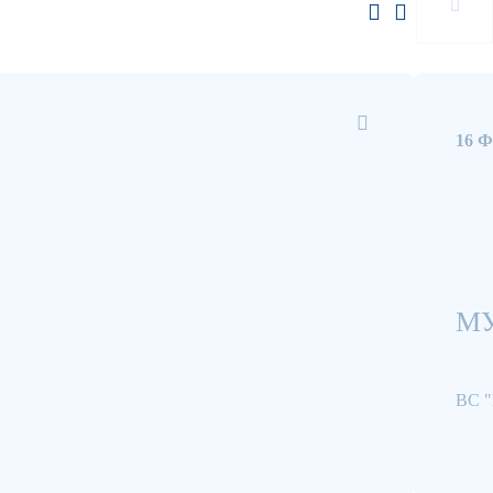
16 
МУ
ВС 