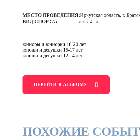
Всероссийские со
спорту (дисципли
МЕСТО ПРОВЕДЕНИЯ:
Иркутская область, г. Братс
ВИД СПОРТА:
натурбан
"Юношеские игр
ИРКУТСКАЯ ОБЛАСТЬ, Г. Б
юниоры и юниорки 18-20 лет
юноши и девушки 15-17 лет
юноши и девушки 12-14 лет.
ПЕРЕЙТИ К АЛЬБОМУ
ПОХОЖИЕ СОБЫ