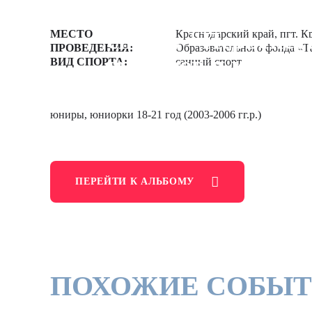
Всероссийские со
спорту "Первенств
МЕСТО
Краснодарский край, пгт. К
ПРОВЕДЕНИЯ:
Образовательного фонда «Т
юниоров и юниор
ВИД СПОРТА:
санный спорт
КРАСНОДАРСКИЙ КРАЙ, П
ОБРАЗОВАТЕЛЬНОГО ФОНД
юниры, юниорки 18-21 год (2003-2006 гг.р.)
ПЕРЕЙТИ К АЛЬБОМУ
ПОХОЖИЕ СОБЫ