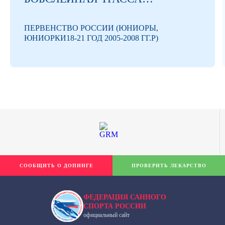
ОБРАЗОВАТЕЛЬНОГО ФОНДА
«ТАЛАНТ И УСПЕХ»
ПЕРВЕНСТВО РОССИИ (ЮНИОРЫ,
ЮНИОРКИ18-21 ГОД 2005-2008 ГГ.Р)
СООБЩИТЬ О ДОПИНГЕ
ПРОВЕРИТЬ ЛЕКАРСТВО
ФЕДЕРАЦИЯ САННОГО
СПОРТА РОССИИ
официальный сайт