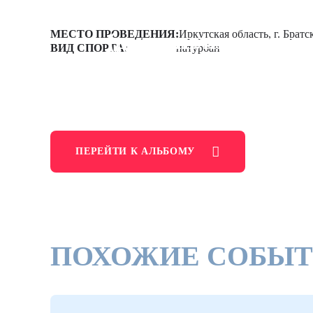
Первенство Росси
(дисциплина нату
МЕСТО ПРОВЕДЕНИЯ:
Иркутская область, г. Братс
ВИД СПОРТА:
натурбан
юниорок 18-20 ле
ИРКУТСКАЯ ОБЛАСТЬ, Г. Б
ПЕРЕЙТИ К АЛЬБОМУ
ПОХОЖИЕ СОБЫ