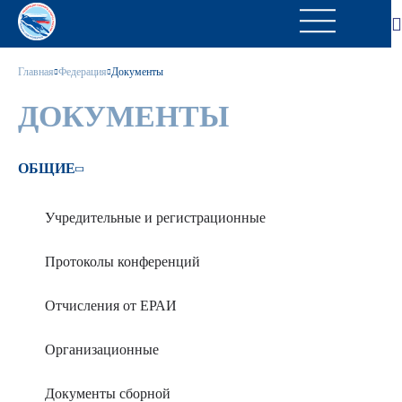
Главная
Федерация
Документы
ДОКУМЕНТЫ
ОБЩИЕ
Учредительные и регистрационные
Протоколы конференций
Отчисления от ЕРАИ
Организационные
Документы сборной