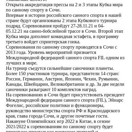
Открыта аккредитация прессы на 2 и 3 этапы Кубка мира
по санному спорту в Сочи.
Впервые в истории российского санного спорта в нашей
стране будут организованы 2 этапа Кубкового турнира
подряд. Соревнования пройдут 27-28.11.21 и 04-
05.12.21 на санно-бобслейной трассе в Сочи. Второй этап
Кубка мира дополнит командная эстафета, в программу
третьего войдет спринтерская гонка.
Соревнования по санному спорту проводятся в Сочи с
2013 года. Уровень мероприятий признается
Международной федерацией санного спорта FIL одним из
лучших в мире.
На турнир съедутся сильнейшие саночники планеты.
Более 150 участников турнира, представители 14 стран:
России, Германии, Австрии, Японии, Чехии, Румынии,
Канады, Швейцарии, Великобритании и др. За две недели
саночники разыграют 10 комплектов наград.
На соревнованиях в Сочи будет присутствовать президент
Международной федерации санного спорта (FIL), Эйнарс
Фогелис, российские политики и функционеры,
руководство министерства спорта РФ и Краснодарского
края, глава города Сочи, и другие почетные гости.
Накануне Олимпийских игр 2022 в Китае, в сезоне
2021/2022 к соревнованиям по санному спорту будет
приковано пристальное внимание зрителей и