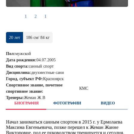
1
2
1
20 лет
186 см/ 84 кг
Пол:
мужской
Дата рождения:
04.07.2005
Вид спорта:
санный спорт
Дисциплина:
двухместные сани
Город, субъект РФ:
Красноярск
Спортивное звание, почетное
КМС
спортивное звание:
Тренеры:
Жеман Ж.В
БИОГРАФИЯ
ФОТОГРАФИИ
ВИДЕО
Начал заниматься санным спортом в 2015 г. у Ермолаева
Максима Евгеньевича, позже перешел к Жеман Жанне
Викторовне, под ее руководством тренируется и сегодня.