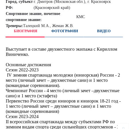
Город, субъект
г. Дмитров (Московская обл.), г. Красноярск
РФ:
(Красноярский край)
Спортивное звание, почетное
КМС
спортивное звание:
Тренеры:
Талецкий М.А., Жеман Ж.В.
БИОГРАФИЯ
ФОТОГРАФИИ
ВИДЕО
Выступает в составе двухместного экипажа с Кириллом
Виниченко.
Основные достижения
Сезон 2022-2023
IV зимняя спартакиада молодежи (юниорская) России - 2
место (личный зачет – двухместные сани) и 1 место
(командные соревнования).
Чемпионат России - 4 место (личный зачет –двухместные
сани) и 1 место (эстафета)
Первенство России среди юниоров и юниорок 18-21 год -
1 место (личный зачет – двухместные сани) и 1 место
(командные соревнования)
Сезон 2023-2024
II всероссийская спартакиада между субъектами РФ по
зимним видам спорта среди сильнейших спортсменов - 3