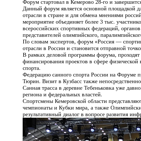
Форум стартовал в Кемерово 28-го и завершится
Данный форум является основной площадкой д
отрасли в стране и для обмена мнениями росс
мероприятие объединяет более 3 тыс. участник
всероссийских спортивных федераций, органов 
представителей олимпийского, паралимпийског
По словам экспертов, форум
«Россия — спорти
отрасли в России и становится отправной точк
В рамках деловой программы форума, проходят 
финансирования проектов в сфере физической 
спорта.
Федерацию санного спорта России на Форуме п
Тюрин. Визит в Кузбасс также непосредственно 
Санная трасса в деревне Тебеньковка уже давн
региона и федеральных властей.
Спортсмены Кемеровской области представляю
чемпионаты и Кубки мира, а также Олимпийски
результативный диалог в вопросе развития инфр