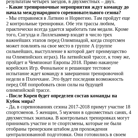
результатам четырех заездов, в двухместных – двух.
- Какие тренировочные мероприятия ждут команду до
начала международного соревновательного сезона?
- Мы отправимся в Латвию и Норвегию. Там пройдут еще
2 контрольные тренировки. Обе эти трассы любим,
практически всегда удается заработать там медали. Кроме
того, Сигулда и Лиллехаммер входят в число трех
важнейших этапов перед Олимпиадой, когда спортсмен
может повлиять на свое место в группе А (группе
сильнейших, выступление в которой дает преимущество
на Олимпийских играх). На латвийской трассе, к тому же,
пройдет и Чемпионат Европы 2018. Прямо накануне
корейских Игр. Финальное и решающее тестовое
испытание ждет команду в завершении тренировочной
недели в Пхенчхане. Это будет последняя возможность
перед ОИ попробовать свои силы на будущей
олимпийской трассе.
- После Кореи будет определен состав команды на
Кубок мира?
- Да, в соревнованиях сезона 2017-2018 примут участие 18
спортсменов. 5 женщин, 5 мужчин в одноместных санях, 4
двухместных экипажа. В контрольных тренировках могут
принимать участие и те спортсмены, которые не были
отобраны тренерским штабом для прохождения
централизованной подготовки. Они готовились в своем