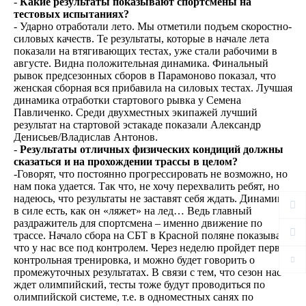
-
Какие результаты показывают спортсмены на
тестовых испытаниях?
- Ударно отработали лето. Мы отметили подъем скоростно-
силовых качеств. Те результаты, которые в начале лета
показали на втягивающих тестах, уже стали рабочими в
августе. Видна положительная динамика. Финальный
рывок предсезонных сборов в Парамоново показал, что
женская сборная вся прибавила на силовых тестах. Лучшая
динамика отработки стартового рывка у Семена
Павличенко. Среди двухместных экипажей лучший
результат на стартовой эстакаде показали Александр
Денисьев/Владислав Антонов.
-
Результаты отличных физических кондиций должны
сказаться и на прохождении трассы в целом?
-Говорят, что постоянно прогрессировать не возможно, но
нам пока удается. Так что, не хочу перехвалить ребят, но
надеюсь, что результаты не заставят себя ждать. Динамика
в силе есть, как он «ляжет» на лед… Ведь главный
раздражитель для спортсмена – именно движение по
трассе. Начало сбора на СБТ в Красной поляне показывает,
что у нас все под контролем. Через неделю пройдет первая
контрольная тренировка, и можно будет говорить о
промежуточных результатах. В связи с тем, что сезон нас
ждет олимпийский, тесты тоже будут проводиться по
олимпийской системе, т.е. в одноместных санях по