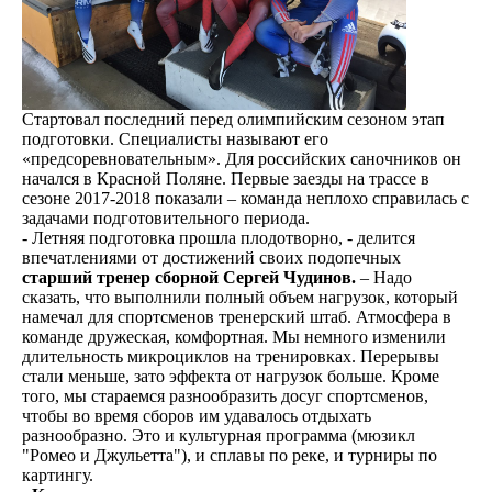
Стартовал последний перед олимпийским сезоном этап
подготовки. Специалисты называют его
«предсоревновательным». Для российских саночников он
начался в Красной Поляне. Первые заезды на трассе в
сезоне 2017-2018 показали – команда неплохо справилась с
задачами подготовительного периода.
- Летняя подготовка прошла плодотворно, - делится
впечатлениями от достижений своих подопечных
старший тренер сборной
Сергей Чудинов.
– Надо
сказать, что выполнили полный объем нагрузок, который
намечал для спортсменов тренерский штаб. Атмосфера в
команде дружеская, комфортная. Мы немного изменили
длительность микроциклов на тренировках. Перерывы
стали меньше, зато эффекта от нагрузок больше. Кроме
того, мы стараемся разнообразить досуг спортсменов,
чтобы во время сборов им удавалось отдыхать
разнообразно. Это и культурная программа (мюзикл
"Ромео и Джульетта"), и сплавы по реке, и турниры по
картингу.