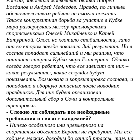
России, завоевала московская двойка Андрей
Богданов и Андрей Медведев. Правда, по личным
обстоятельствам ребята не смогли поехать.
Также конкурентная борьба за участие в Кубке
мира развернулась между красноярскими
спортсменками Олесей Михайленко и Катей
Батуриной. Олесе не хватило стабильности, зато
она во втором заезде показала 3ий результат. Но в
состав попадает сильнейший и мы решили, что
начинает старты Кубка мира Екатерина. Однако,
всегда говорю ребятам, что все зависит от них –
какие результаты, какие секунды будут
показывать. Возможна и корректировка состава, и
попадание в сборную запасных после новодних
праздников. Для них будет организован
дополнительный сбор в Сочи и контрольные
тренировки.
- Сложно ли соблюдать все необходимые
требования в связи с пандемией?
- Ничего особенного или чрезмерного на
спортивных объектах Европы не требуют. Мы все
ходим в масках, доходим до санной трассы, там, на