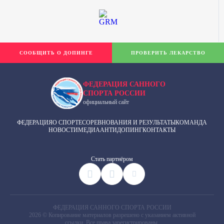
СООБЩИТЬ О ДОПИНГЕ
ПРОВЕРИТЬ ЛЕКАРСТВО
ФЕДЕРАЦИЯ САННОГО
СПОРТА РОССИИ
официальный сайт
ФЕДЕРАЦИЯ
О СПОРТЕ
СОРЕВНОВАНИЯ И РЕЗУЛЬТАТЫ
КОМАНДА
НОВОСТИ
МЕДИА
АНТИДОПИНГ
КОНТАКТЫ
Cтать партнёром
ФЕДЕРАЦИЯ САННОГО СПОРТА РОССИИ
2026 © Копирование материалов разрешено с указанием активной
ссылки. Все права зарегистрированы.