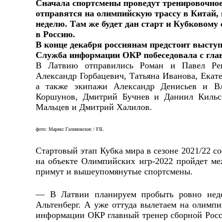
Сначала спортсмены проведут тренировочное
отправятся на олимпийскую трассу в Китай,
неделю. Там же будет дан старт и Кубковому 
в Россию.
В конце декабря россиянам предстоит выступ
Служба информации ОКР побеседовала с гла
В Латвию отправились Роман и Павел Реп
Александр Горбацевич, Татьяна Иванова, Екат
а также экипажи Александр Денисьев и В
Коршунов, Дмитрий Бучнев и Даниил Кильс
Мальцев и Дмитрий Халилов.
фото: Марекс Галиновскис / FIL
Стартовый этап Кубка мира в сезоне 2021/22 с
на объекте Олимпийских игр-2022 пройдет меж
примут и вышеупомянутые спортсмены.
— В Латвии планируем пробыть ровно неде
Альтенберг. А уже оттуда вылетаем на олимп
информации ОКР главный тренер сборной Рос