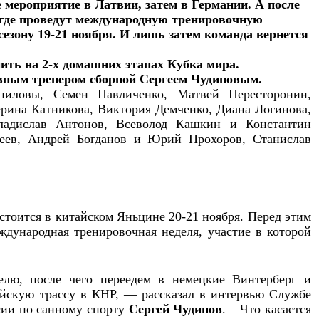
 мероприятие в Латвии, затем в Германии. А после
 где проведут международную тренировочную
сезону 19-21 ноября. И лишь затем команда вернется
ить на 2-х домашних этапах Кубка мира.
вным тренером сборной Сергеем Чудиновым.
иловы, Семен Павличенко, Матвей Пересторонин,
ерина Катникова, Виктория Демченко, Диана Логинова,
ладислав Антонов, Всеволод Кашкин и Константин
еев, Андрей Богданов и Юрий Прохоров, Станислав
остоится в китайском Яньцине 20-21 ноября. Перед этим
дународная тренировочная неделя, участие в которой
лю, после чего переедем в немецкие Винтерберг и
ийскую трассу в КНР, — рассказал в интервью Службе
сии по санному спорту
Сергей Чудинов
. – Что касается