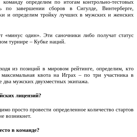
команду определим по итогам контрольно-тестовых
ть по завершении сборов в Сигулде, Винтерберге,
чки и определим тройку лучших в мужских и женских
т «минус один». Эти саночники либо получат статус
ном турнире – Кубке наций.
ходя из позиций в мировом рейтинге, определим, кто
максимальная квота на Играх – по три участника в
е два мужских двухместных экипажа.
йских лицензий?
димо просто провести определенное количество стартов
не возникнет.
есто в команде?