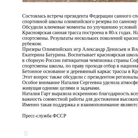
Состоялась встреча президента Федерации санного с
спортивной школы олимпийского резерва по санному 
Обсудили ключевые моменты по улучшению условий т
Красноярская санная трасса построена в 80-х годах. 
спортсмены. Результаты нескольких поколений красно
рубежом.
Призеры Олимпийских игр Александр Денисьев и Вл
Екатерина Батурина. Воспитывает красноярская школа
в сборную России пятикратная чемпионка страны Соф
спортсмены школы, по праву проходя отбор в национ
Бетонное основание и деревянный каркас трассы в Кр
Этот вопрос также обсудили с президентом региона
Особое внимание Наталия Сергеевна уделила атмосфе
живущая одними целями и задачами.
Наталия Гарт выразила искреннюю благодарность всем
важность совместной работы для достижения высоких 
Именно такая поддержка и взаимопонимание являются 
Пресс-служба ФССР