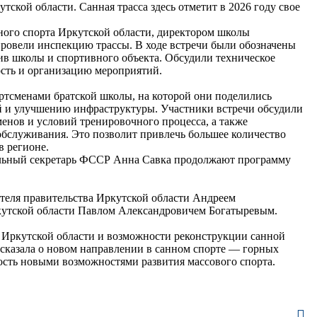
тской области. Санная трасса здесь отметит в 2026 году свое
ного спорта Иркутской области, директором школы
овели инспекцию трассы. В ходе встречи были обозначены
ив школы и спортивного объекта. Обсудили техническое
ность и организацию мероприятий.
ортсменами братской школы, на которой они поделились
 и улучшению инфраструктуры. Участники встречи обсудили
енов и условий тренировочного процесса, а также
обслуживания. Это позволит привлечь большее количество
 регионе.
альный секретарь ФССР Анна Савка продолжают программу
дателя правительства Иркутской области Андреем
тской области Павлом Александровичем Богатыревым.
в Иркутской области и возможности реконструкции санной
ассказала о новом направлении в санном спорте — горных
ость новыми возможностями развития массового спорта.