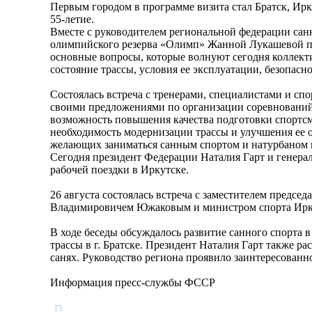
Первым городом в программе визита стал Братск, Ирку
55-летие.
Вместе с руководителем региональной федерации сан
олимпийского резерва «Олимп» Жанной Лукашевой пр
основные вопросы, которые волнуют сегодня коллект
состояние трассы, условия ее эксплуатации, безопас
Состоялась встреча с тренерами, специалистами и сп
своими предложениями по организации соревнований
возможность повышения качества подготовки спортсм
необходимость модернизации трассы и улучшения ее 
желающих заниматься санным спортом и натурбаном в
Сегодня президент Федерации Наталия Гарт и генер
рабочей поездки в Иркутске.
26 августа состоялась встреча с заместителем предсе
Владимировичем Южаковым и министром спорта Ирку
В ходе беседы обсуждалось развитие санного спорта 
трассы в г. Братске. Президент Наталия Гарт также р
санях. Руководство региона проявило заинтересованн
Информация пресс-службы ФССР