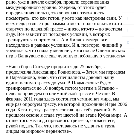
рано, уже в начале октября, прошли соревнования
международного уровня. Уверена, от этого будет
определенная польза, это хорошая возможность
посмотреть, кто как готов, у кого как настроены сани. У
всех ведь разные программы и места подготовки: кто-то
стартует по влажной трассе – инею, кто-то – по жесткому
льду. Все зависит от погодных условий, в которых
тренируются спортсмены. А в Лиллехаммере все
находились в равных условиях. И я, повторю, лишний раз
убедилась, что спада у меня нет, хотя после Олимпийских
игр в Ванкувере все еще чувствую небольшую усталость».
«Наш сбор в Сигулде продлится до 25 октября, -
продолжила Александра Родионова. – Затем мы переедем
в Парамоново, знаю, что специалисты доводят нашу
единственную трассу до ума. В Подмосковье будем
тренироваться до 10 ноября, потом улетим в Италию –
неделю проведем на олимпийской трассе в Чезане. В
феврале 2011 года здесь состоится чемпионат мира, мы
еще раз опробуем трассу, на которой проходили Игры 2006
года. Кстати, эту трассу я считаю для себя удачной. В
прошлом сезоне я стала тут шестой на этапе Кубка мира. А
от шестого места до призового третьего, согласитесь,
рукой подать. Так что, постараюсь не ударить в грязь
лицом на мировом первенстве».