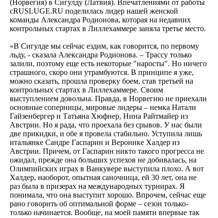
(Норвегия) в Сигулду (Латвия). Впечатлениями от работы
сRUSLUGE.RU поделилась лидер нашей женской
команды Александра Родионова, которая на недавних
контрольных стартах в Лиллехаммере заняла третье место.
«В Сигулде мы сейчас ездим, как говорится, по первому
льду, - сказала Александра Родионова. – Трассу только
залили, поэтому еще есть некоторые "наросты". Но ничего
страшного, скоро они утрамбуются. В принципе я уже,
можно сказать, прошла проверку боем, став третьей на
контрольных стартах в Лиллехаммере. Своим
выступлением довольна. Правда, в Норвегию не приехали
основные соперницы, мировые лидеры – немка Натали
Гайзенбергер и Татьяна Хюфнер, Нина Райтмайер из
Австрии. Но я рада, что проехала без срывов. У нас были
две прикидки, и обе я провела стабильно. Уступила лишь
итальянке Сандре Гаспарин и Веронике Халдер из
Австрии. Причем, от Гаспарин никто такого прогресса не
ожидал, прежде она больших успехов не добивалась, на
Олимпийских играх в Ванкувере выступила плохо. А вот
Халдер, наоборот, опытная саночница, ей 30 лет, она не
раз была в призерах на международных турнирах. Я
понимала, что она выступит хорошо. Впрочем, сейчас еще
рано говорить об оптимальной форме – сезон только-
только начинается. Вообще, на моей памяти впервые так