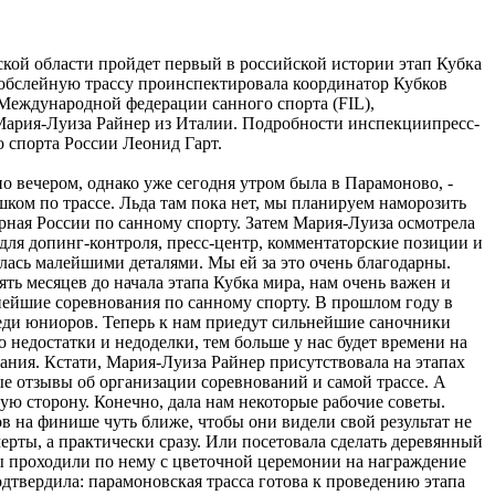
ской области пройдет первый в российской истории этап Кубка
-бобслейную трассу проинспектировала координатор Кубков
 Международной федерации санного спорта (FIL),
 Мария-Луиза Райнер из Италии. Подробности инспекциипресс-
 спорта России Леонид Гарт.
о вечером, однако уже сегодня утром была в Парамоново, -
шком по трассе. Льда там пока нет, мы планируем наморозить
орная России по санному спорту. Затем Мария-Луиза осмотрела
 для допинг-контроля, пресс-центр, комментаторские позиции и
лась малейшими деталями. Мы ей за это очень благодарны.
ть месяцев до начала этапа Кубка мира, нам очень важен и
нейшие соревнования по санному спорту. В прошлом году в
еди юниоров. Теперь к нам приедут сильнейшие саночники
о недостатки и недоделки, тем больше у нас будет времени на
ания. Кстати, Мария-Луиза Райнер присутствовала на этапах
е отзывы об организации соревнований и самой трассе. А
шую сторону. Конечно, дала нам некоторые рабочие советы.
в на финише чуть ближе, чтобы они видели свой результат не
ерты, а практически сразу. Или посетовала сделать деревянный
ны проходили по нему с цветочной церемонии на награждение
твердила: парамоновская трасса готова к проведению этапа