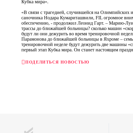
Кубка мира».
«В связи с трагедией, случившейся на Олимпийских и
саночника Нодара Кумариташвили, FIL огромное вним
обеспечению, - продолжил Леонид Гарт. – Марию-Луиз
трассы до ближайшей больницы? сколько машин «скор
будут ли они дежурить во время тренировочной недели
Парамонова до ближайшей больницы в Яхроме – семь 
тренировочной неделе будут дежурить две машины «с
первый этап Кубка мира. Он станет настоящим праздн
ПОДЕЛИТЬСЯ НОВОСТЬЮ