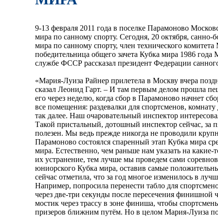
9-13 февраля 2011 года в поселке Парамоново Москов
мира по санному спорту. Сегодня, 20 октября, санно
мира по санному спорту, член технического комитета
победительница общего зачета Кубка мира 1986 года
службе ФССР рассказал президент Федерации санного
«Мария-Луиза Райнер прилетела в Москву вчера поздн
сказал Леонид Гарт. – И там первым делом прошла пе
его через неделю, когда сбор в Парамоново начнет сб
все помещения: раздевалки для спортсменов, комнату
так далее. Наш очаровательный инспектор интересова
Такой пристальный, дотошный инспектор сейчас, за пя
полезен. Мы ведь прежде никогда не проводили круп
Парамоново состоялся спаренный этап Кубка мира ср
мира. Естественно, чем раньше нам указать на какие-т
их устранение, тем лучше мы проведем сами соревнов
юниорского Кубка мира, оставив самые положительны
сейчас отметила, что за год многое изменилось в луч
Например, попросила перенести табло для спортсмено
через две-три секунды после пересечения финишной ч
мостик через трассу в зоне финиша, чтобы спортсме
призеров ближним путём. Но в целом Мария-Луиза под