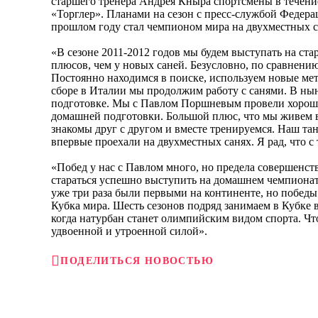
старшего тренера Андрея Кныра спортсмены в течение 
«Торглер». Планами на сезон с пресс-службой Федера
прошлом году стал чемпионом мира на двухместных 
«В сезоне 2011-2012 годов мы будем выступать на стар
плюсов, чем у новых саней. Безусловно, по сравнен
Постоянно находимся в поиске, используем новые ме
сборе в Италии мы продолжим работу с санями. В н
подготовке. Мы с Павлом Поршневым провели хорошую
домашней подготовки. Большой плюс, что мы живем в
знакомы друг с другом и вместе тренируемся. Наш тан
впервые проехали на двухместных санях. Я рад, что с 
«Побед у нас с Павлом много, но предела совершенств
стараться успешно выступить на домашнем чемпионат
уже три раза были первыми на континенте, но победы 
Кубка мира. Шесть сезонов подряд занимаем в Кубке 
когда натурбан станет олимпийским видом спорта. Ч
удвоенной и утроенной силой».
ПОДЕЛИТЬСЯ НОВОСТЬЮ