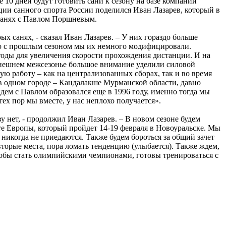
10 дней будут готовить сани к сезону на базе компании
ции санного спорта России поделился Иван Лазарев, который в
санях с Павлом Поршневым.
ых санях, - сказал Иван Лазарев. – У них гораздо больше
ию с прошлым сезоном мы их немного модифицировали.
тоды для увеличения скорости прохождения дистанции. И на
ынешнем межсезонье большое внимание уделили силовой
 работу – как на централизованных сборах, так и во время
 одном городе – Кандалакше Мурманской области, давно
дем с Павлом образовался еще в 1996 году, именно тогда мы
тех пор мы вместе, у нас неплохо получается».
у нет, - продолжил Иван Лазарев. – В новом сезоне будем
е Европы, который пройдет 14-19 февраля в Новоуральске. Мы
никогда не приедаются. Также будем бороться за общий зачет
вторые места, пора ломать тенденцию (улыбается). Также ждем,
тобы стать олимпийскими чемпионами, готовы тренироваться с