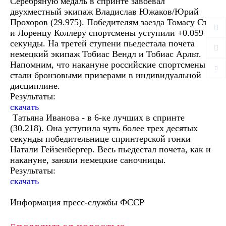
Серебряную медаль в спринте завоевал
двухместный экипаж Владислав Южаков/Юрий
Прохоров (29.975). Победителям заезда Томасу Стю
и Лоренцу Коллеру спортсмены уступили +0.059
секунды. На третей ступени пьедестала почета
немецкий экипаж Тобиас Вендл и Тобиас Арльт.
Напомним, что накануне российские спортсмены
стали бронзовыми призерами в индивидуальной
дисциплине.
Результаты:
скачать
Татьяна Иванова - в 6-ке лучших в спринте
(30.218). Она уступила чуть более трех десятых
секунды победительнице спринтерской гонки
Натали Гейзенбергер. Весь пьедестал почета, как и
накануне, заняли немецкие саночницы.
Результаты:
скачать
Информация пресс-службы ФССР