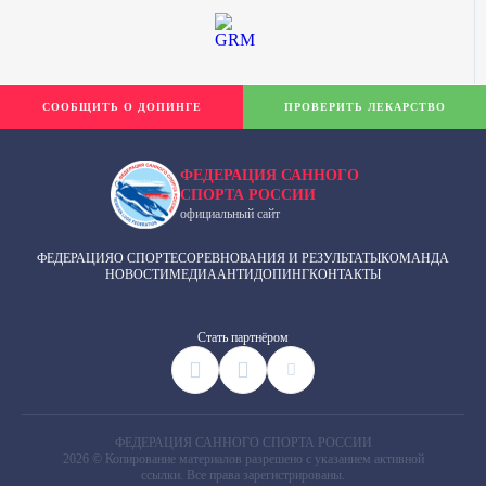
СООБЩИТЬ О ДОПИНГЕ
ПРОВЕРИТЬ ЛЕКАРСТВО
ФЕДЕРАЦИЯ САННОГО
СПОРТА РОССИИ
официальный сайт
ФЕДЕРАЦИЯ
О СПОРТЕ
СОРЕВНОВАНИЯ И РЕЗУЛЬТАТЫ
КОМАНДА
НОВОСТИ
МЕДИА
АНТИДОПИНГ
КОНТАКТЫ
Cтать партнёром
ФЕДЕРАЦИЯ САННОГО СПОРТА РОССИИ
2026 © Копирование материалов разрешено с указанием активной
ссылки. Все права зарегистрированы.