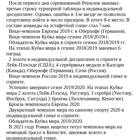
После первого дня соревнований Репилов занимал
третью строку турнирной таблицы в индивидуальной
дисциплине. Однако, ошибка в 3-м заезде не позволила
спортсмену войти в число призеров. В итоге 8-е место. В
составе команды на эстафетной гонке стал 7-ым.
Вице-чемпион Европы 2019 г. в Оберхофе (Германия).
Вице-чемпион Кубка мира сезона 2018/2019гг.
Обладатель Кубка мира в спринте сезона 2018/2019 гг.
На этапах Кубка мира в сезоне 2018/2019 завоевал 6
наград
2 золота в индивидуальной дисциплине и спринте в
Лейк-Плэсиде (США), 4 серебряных медали в Калгари
(Канада), Оберхофе (Германия), Сочи (Россия).
Вице-чемпион России 2019 в индивидуальной гонке и
спринте.
Успешно завершил сезон 2019/2020. На этапах Кубка
мира 2 золота (Лейк-Плэсид, Уистлер), 3 серебра (Уистлер,
Инсбрук, Сигулда) 2 бронзы (Лиллехаммер, Кенигзее).
Бронза чемпионата Европы 2020.
Двукратный чемпион мира по санному спорту 2020 в
индивидуальной гонке и спринте.
Обладатель Кубка мира 2019/2020.
В 2021 году Роман защитил титул чемпиона мира на
немецкой трассе в Кенигзее, завоевав золото в
индивидуальной гонке.