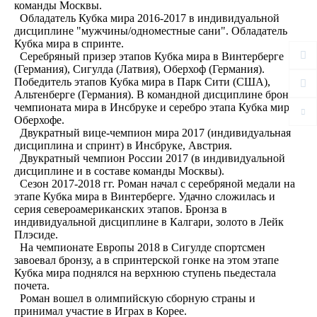
команды Москвы.
Обладатель Кубка мира 2016-2017 в индивидуальной
дисциплине "мужчины/одноместные сани". Обладатель
Кубка мира в спринте.
Серебряный призер этапов Кубка мира в Винтерберге
(Германия), Сигулда (Латвия), Оберхоф (Германия).
Победитель этапов Кубка мира в Парк Сити (США),
Альтенберге (Германия). В командной дисциплине бронза
чемпионата мира в Инсбруке и серебро этапа Кубка мира в
Оберхофе.
Двукратный вице-чемпион мира 2017 (индивидуальная
дисциплина и спринт) в Инсбруке, Австрия.
Двукратный чемпион России 2017 (в индивидуальной
дисциплине и в составе команды Москвы).
Сезон 2017-2018 гг. Роман начал с серебряной медали на
этапе Кубка мира в Винтерберге. Удачно сложилась и
серия североамериканских этапов. Бронза в
индивидуальной дисциплине в Калгари, золото в Лейк
Плэсиде.
На чемпионате Европы 2018 в Сигулде спортсмен
завоевал бронзу, а в спринтерской гонке на этом этапе
Кубка мира поднялся на верхнюю ступень пьедестала
почета.
Роман вошел в олимпийскую сборную страны и
принимал участие в Играх в Корее.