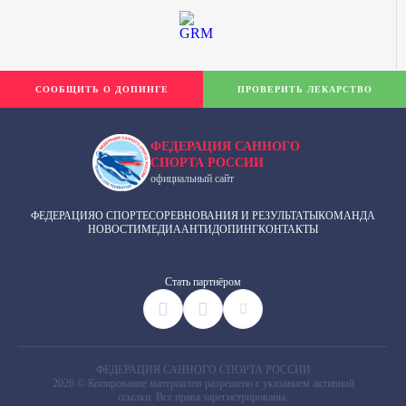
СООБЩИТЬ О ДОПИНГЕ
ПРОВЕРИТЬ ЛЕКАРСТВО
ФЕДЕРАЦИЯ САННОГО
СПОРТА РОССИИ
официальный сайт
ФЕДЕРАЦИЯ
О СПОРТЕ
СОРЕВНОВАНИЯ И РЕЗУЛЬТАТЫ
КОМАНДА
НОВОСТИ
МЕДИА
АНТИДОПИНГ
КОНТАКТЫ
Cтать партнёром
ФЕДЕРАЦИЯ САННОГО СПОРТА РОССИИ
2026 © Копирование материалов разрешено с указанием активной
ссылки. Все права зарегистрированы.