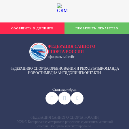
СООБЩИТЬ О ДОПИНГЕ
ПРОВЕРИТЬ ЛЕКАРСТВО
ФЕДЕРАЦИЯ САННОГО
СПОРТА РОССИИ
официальный сайт
ФЕДЕРАЦИЯ
О СПОРТЕ
СОРЕВНОВАНИЯ И РЕЗУЛЬТАТЫ
КОМАНДА
НОВОСТИ
МЕДИА
АНТИДОПИНГ
КОНТАКТЫ
Cтать партнёром
ФЕДЕРАЦИЯ САННОГО СПОРТА РОССИИ
2026 © Копирование материалов разрешено с указанием активной
ссылки. Все права зарегистрированы.