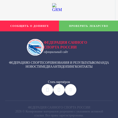
СООБЩИТЬ О ДОПИНГЕ
ПРОВЕРИТЬ ЛЕКАРСТВО
ФЕДЕРАЦИЯ САННОГО
СПОРТА РОССИИ
официальный сайт
ФЕДЕРАЦИЯ
О СПОРТЕ
СОРЕВНОВАНИЯ И РЕЗУЛЬТАТЫ
КОМАНДА
НОВОСТИ
МЕДИА
АНТИДОПИНГ
КОНТАКТЫ
Cтать партнёром
ФЕДЕРАЦИЯ САННОГО СПОРТА РОССИИ
2026 © Копирование материалов разрешено с указанием активной
ссылки. Все права зарегистрированы.