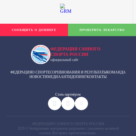
СООБЩИТЬ О ДОПИНГЕ
ПРОВЕРИТЬ ЛЕКАРСТВО
ФЕДЕРАЦИЯ САННОГО
СПОРТА РОССИИ
официальный сайт
ФЕДЕРАЦИЯ
О СПОРТЕ
СОРЕВНОВАНИЯ И РЕЗУЛЬТАТЫ
КОМАНДА
НОВОСТИ
МЕДИА
АНТИДОПИНГ
КОНТАКТЫ
Cтать партнёром
ФЕДЕРАЦИЯ САННОГО СПОРТА РОССИИ
2026 © Копирование материалов разрешено с указанием активной
ссылки. Все права зарегистрированы.