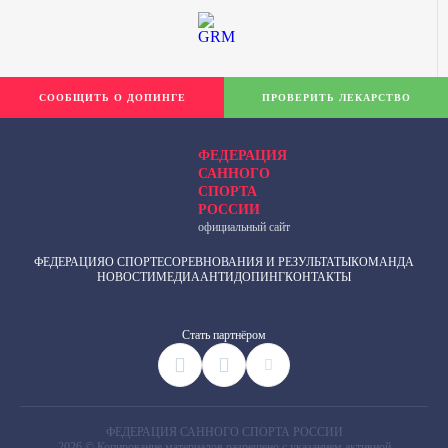
СООБЩИТЬ О ДОПИНГЕ
ПРОВЕРИТЬ ЛЕКАРСТВО
ФЕДЕРАЦИЯ
САННОГО
СПОРТА
РОССИИ
официальный сайт
ФЕДЕРАЦИЯ
О СПОРТЕ
СОРЕВНОВАНИЯ И РЕЗУЛЬТАТЫ
КОМАНДА
НОВОСТИ
МЕДИА
АНТИДОПИНГ
КОНТАКТЫ
Cтать партнёром
ФЕДЕРАЦИЯ САННОГО СПОРТА РОССИИ
2026 © Копирование материалов разрешено с указанием активной