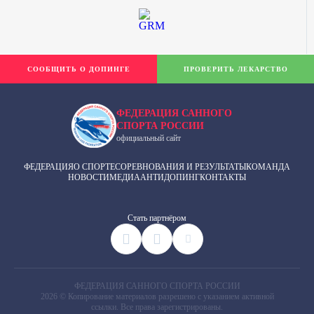
СООБЩИТЬ О ДОПИНГЕ
ПРОВЕРИТЬ ЛЕКАРСТВО
ФЕДЕРАЦИЯ САННОГО
СПОРТА РОССИИ
официальный сайт
ФЕДЕРАЦИЯ
О СПОРТЕ
СОРЕВНОВАНИЯ И РЕЗУЛЬТАТЫ
КОМАНДА
НОВОСТИ
МЕДИА
АНТИДОПИНГ
КОНТАКТЫ
Cтать партнёром
ФЕДЕРАЦИЯ САННОГО СПОРТА РОССИИ
2026 © Копирование материалов разрешено с указанием активной
ссылки. Все права зарегистрированы.