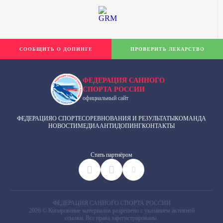
СООБЩИТЬ О ДОПИНГЕ
ПРОВЕРИТЬ ЛЕКАРСТВО
ФЕДЕРАЦИЯ САННОГО
СПОРТА РОССИИ
официальный сайт
ФЕДЕРАЦИЯ
О СПОРТЕ
СОРЕВНОВАНИЯ И РЕЗУЛЬТАТЫ
КОМАНДА
НОВОСТИ
МЕДИА
АНТИДОПИНГ
КОНТАКТЫ
Cтать партнёром
ФЕДЕРАЦИЯ САННОГО СПОРТА РОССИИ
2026 © Копирование материалов разрешено с указанием активной
ссылки. Все права зарегистрированы.