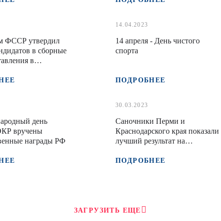
14.04.2023
м ФССР утвердил
14 апреля - День чистого
ндидатов в сборные
спорта
тавления в
 РФ
НЕЕ
ПОДРОБНЕЕ
30.03.2023
ародный день
Саночники Перми и
ОКР вручены
Краснодарского края показали
венные награды РФ
лучший результат на
Первенстве России среди
юношей и девушек
НЕЕ
ПОДРОБНЕЕ
ЗАГРУЗИТЬ ЕЩЕ