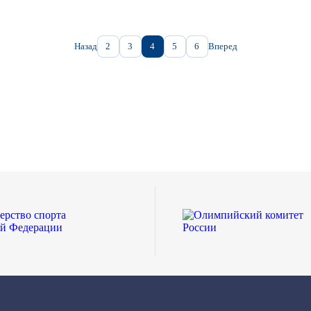
Назад
2
3
4
5
6
Вперед