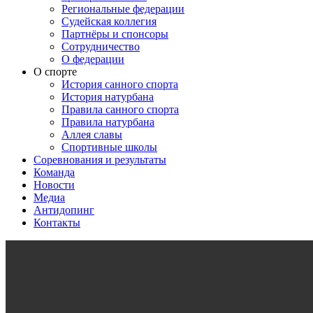
Региональные федерации
Судейская коллегия
Партнёры и спонсоры
Сотрудничество
О федерации
О спорте
История санного спорта
История натурбана
Правила санного спорта
Правила натурбана
Аллея славы
Спортивные школы
Соревнования и результаты
Команда
Новости
Медиа
Антидопинг
Контакты