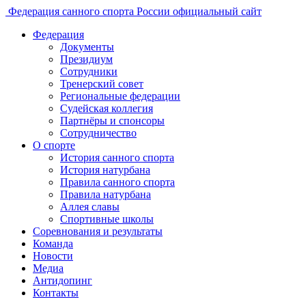
Федерация санного спорта России
официальный сайт
Федерация
Документы
Президиум
Сотрудники
Тренерский совет
Региональные федерации
Судейская коллегия
Партнёры и спонсоры
Сотрудничество
О спорте
История санного спорта
История натурбана
Правила санного спорта
Правила натурбана
Аллея славы
Спортивные школы
Соревнования и результаты
Команда
Новости
Медиа
Антидопинг
Контакты