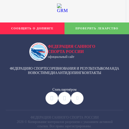
СООБЩИТЬ О ДОПИНГЕ
ПРОВЕРИТЬ ЛЕКАРСТВО
ФЕДЕРАЦИЯ САННОГО
СПОРТА РОССИИ
официальный сайт
ФЕДЕРАЦИЯ
О СПОРТЕ
СОРЕВНОВАНИЯ И РЕЗУЛЬТАТЫ
КОМАНДА
НОВОСТИ
МЕДИА
АНТИДОПИНГ
КОНТАКТЫ
Cтать партнёром
ФЕДЕРАЦИЯ САННОГО СПОРТА РОССИИ
2026 © Копирование материалов разрешено с указанием активной
ссылки. Все права зарегистрированы.