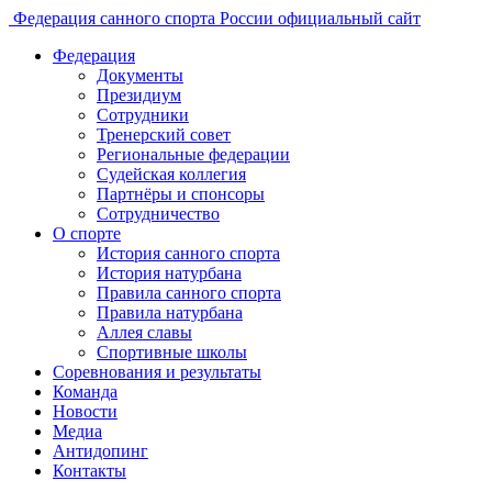
Федерация санного спорта России
официальный сайт
Федерация
Документы
Президиум
Сотрудники
Тренерский совет
Региональные федерации
Судейская коллегия
Партнёры и спонсоры
Сотрудничество
О спорте
История санного спорта
История натурбана
Правила санного спорта
Правила натурбана
Аллея славы
Спортивные школы
Соревнования и результаты
Команда
Новости
Медиа
Антидопинг
Контакты