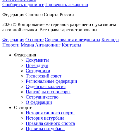
Сообщить о допинге
Проверить лекарство
Федерация Санного Спорта России
2026 © Копирование материалов разрешено с указанием
активной ссылки. Все права зарегистрированы.
Федерация
О спорте
Соревнования и результаты
Команда
Новости
Медиа
Антидопинг
Контакты
Федерация
Документы
Президиум
Сотрудники
Тренерский совет
Региональные федерации
Судейская коллегия
Партнёры и спонсоры
Сотрудничество
О федерации
О спорте
История санного спорта
История натурбана
Правила санного спорта
Правила натурбана