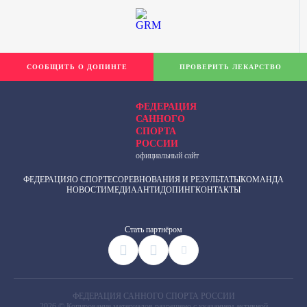
СООБЩИТЬ О ДОПИНГЕ
ПРОВЕРИТЬ ЛЕКАРСТВО
ФЕДЕРАЦИЯ
САННОГО
СПОРТА
РОССИИ
официальный сайт
ФЕДЕРАЦИЯ
О СПОРТЕ
СОРЕВНОВАНИЯ И РЕЗУЛЬТАТЫ
КОМАНДА
НОВОСТИ
МЕДИА
АНТИДОПИНГ
КОНТАКТЫ
Cтать партнёром
ФЕДЕРАЦИЯ САННОГО СПОРТА РОССИИ
2026 © Копирование материалов разрешено с указанием активной