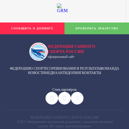
СООБЩИТЬ О ДОПИНГЕ
ПРОВЕРИТЬ ЛЕКАРСТВО
ФЕДЕРАЦИЯ САННОГО
СПОРТА РОССИИ
официальный сайт
ФЕДЕРАЦИЯ
О СПОРТЕ
СОРЕВНОВАНИЯ И РЕЗУЛЬТАТЫ
КОМАНДА
НОВОСТИ
МЕДИА
АНТИДОПИНГ
КОНТАКТЫ
Cтать партнёром
ФЕДЕРАЦИЯ САННОГО СПОРТА РОССИИ
2026 © Копирование материалов разрешено с указанием активной
ссылки. Все права зарегистрированы.