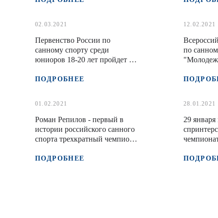
в Парамоново
02.03.2021
12.02.2021
Первенство России по
Всероссий
санному спорту среди
по санном
юниоров 18-20 лет пройдет в
"Молодеж
Сочи
в Чусовом
ПОДРОБНЕЕ
ПОДРОБ
01.02.2021
28.01.2021
Роман Репилов - первый в
29 января
истории российского санного
спринтерс
спорта трехкратный чемпион
чемпионат
мира
спорту
ПОДРОБНЕЕ
ПОДРОБ