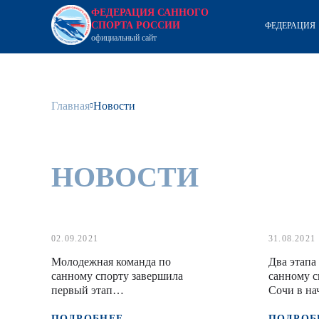
ФЕДЕРАЦИЯ САННОГО
СПОРТА РОССИИ
ФЕДЕРАЦИЯ
официальный сайт
Главная
Новости
НОВОСТИ
02.09.2021
31.08.2021
Молодежная команда по
Два этапа
санному спорту завершила
санному с
первый этап
Сочи в на
подготовительного периода
сезона
тренировочным мероприятием
ПОДРОБНЕЕ
ПОДРОБ