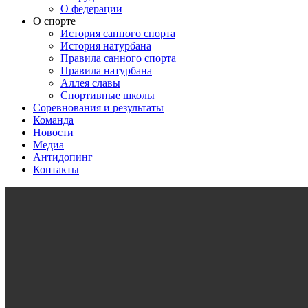
О федерации
О спорте
История санного спорта
История натурбана
Правила санного спорта
Правила натурбана
Аллея славы
Спортивные школы
Соревнования и результаты
Команда
Новости
Медиа
Антидопинг
Контакты