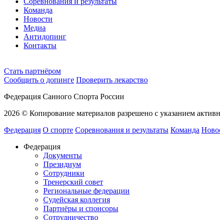
Соревнования и результаты
Команда
Новости
Медиа
Антидопинг
Контакты
Cтать партнёром
Сообщить о допинге
Проверить лекарство
Федерация Санного Спорта России
2026 © Копирование материалов разрешено с указанием активн
Федерация
О спорте
Соревнования и результаты
Команда
Ново
Федерация
Документы
Президиум
Сотрудники
Тренерский совет
Региональные федерации
Судейская коллегия
Партнёры и спонсоры
Сотрудничество