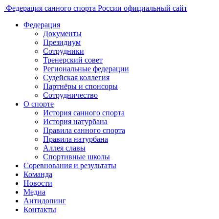
Федерация санного спорта России
официальный сайт
Федерация
Документы
Президиум
Сотрудники
Тренерский совет
Региональные федерации
Судейская коллегия
Партнёры и спонсоры
Сотрудничество
О спорте
История санного спорта
История натурбана
Правила санного спорта
Правила натурбана
Аллея славы
Спортивные школы
Соревнования и результаты
Команда
Новости
Медиа
Антидопинг
Контакты