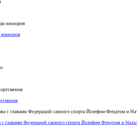
и юниоров
ртсменов
а с главами Федераций санного спорта Йозефом Фендтом и Ната