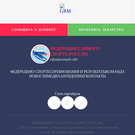
СООБЩИТЬ О ДОПИНГЕ
ПРОВЕРИТЬ ЛЕКАРСТВО
ФЕДЕРАЦИЯ САННОГО
СПОРТА РОССИИ
официальный сайт
ФЕДЕРАЦИЯ
О СПОРТЕ
СОРЕВНОВАНИЯ И РЕЗУЛЬТАТЫ
КОМАНДА
НОВОСТИ
МЕДИА
АНТИДОПИНГ
КОНТАКТЫ
Cтать партнёром
ФЕДЕРАЦИЯ САННОГО СПОРТА РОССИИ
2026 © Копирование материалов разрешено с указанием активной
ссылки. Все права зарегистрированы.