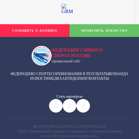
СООБЩИТЬ О ДОПИНГЕ
ПРОВЕРИТЬ ЛЕКАРСТВО
ФЕДЕРАЦИЯ САННОГО
СПОРТА РОССИИ
официальный сайт
ФЕДЕРАЦИЯ
О СПОРТЕ
СОРЕВНОВАНИЯ И РЕЗУЛЬТАТЫ
КОМАНДА
НОВОСТИ
МЕДИА
АНТИДОПИНГ
КОНТАКТЫ
Cтать партнёром
ФЕДЕРАЦИЯ САННОГО СПОРТА РОССИИ
2026 © Копирование материалов разрешено с указанием активной
ссылки. Все права зарегистрированы.