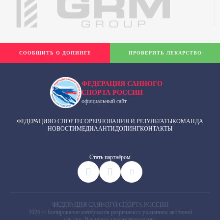
СООБЩИТЬ О ДОПИНГЕ
ПРОВЕРИТЬ ЛЕКАРСТВО
ФЕДЕРАЦИЯ САННОГО
СПОРТА РОССИИ
официальный сайт
ФЕДЕРАЦИЯ
О СПОРТЕ
СОРЕВНОВАНИЯ И РЕЗУЛЬТАТЫ
КОМАНДА
НОВОСТИ
МЕДИА
АНТИДОПИНГ
КОНТАКТЫ
Cтать партнёром
ФЕДЕРАЦИЯ САННОГО СПОРТА РОССИИ
2026 © Копирование материалов разрешено с указанием активной
ссылки. Все права зарегистрированы.