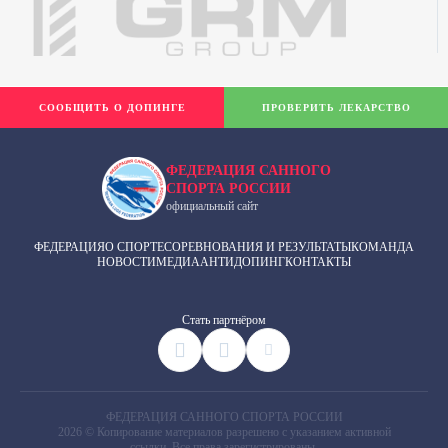
СООБЩИТЬ О ДОПИНГЕ
ПРОВЕРИТЬ ЛЕКАРСТВО
ФЕДЕРАЦИЯ САННОГО
СПОРТА РОССИИ
официальный сайт
ФЕДЕРАЦИЯ
О СПОРТЕ
СОРЕВНОВАНИЯ И РЕЗУЛЬТАТЫ
КОМАНДА
НОВОСТИ
МЕДИА
АНТИДОПИНГ
КОНТАКТЫ
Cтать партнёром
ФЕДЕРАЦИЯ САННОГО СПОРТА РОССИИ
2026 © Копирование материалов разрешено с указанием активной
ссылки. Все права зарегистрированы.